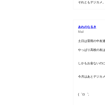
それともデジカメ
あれのなるき
Mail
土日は雷雨の中友
やっぱり高校の友は
しかもお金ないの
今月はあとデジカ
(゜ロ゜;