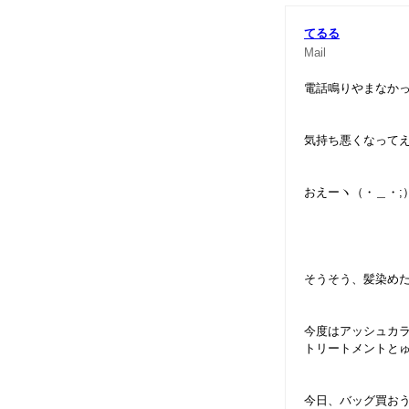
てるる
Mail
電話鳴りやまなかった
気持ち悪くなって
おえーヽ（・＿・;
そうそう、髪染め
今度はアッシュカラー
トリートメントと
今日、バッグ買お