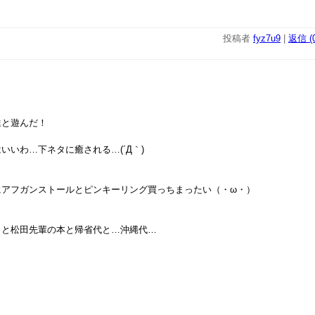
。
投稿者
fyz7u9
|
返信 (0
達と遊んだ！
いいわ…下ネタに癒される…(´Д｀)
にアフガンストールとピンキーリング買っちまったい（・ω・）
メと松田先輩の本と帰省代と…沖縄代…