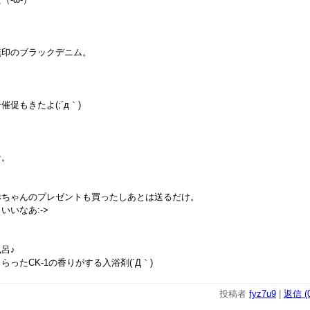
無印のブラックデニム。
促もきたよ(;´д｀)
な。
赤ちゃんのプレゼントも買ったしあとは送るだけ。
いいなあ:->
呂♪
ったCK-1の香りがする入浴剤(´Д｀)
投稿者
fyz7u9
|
返信 (0