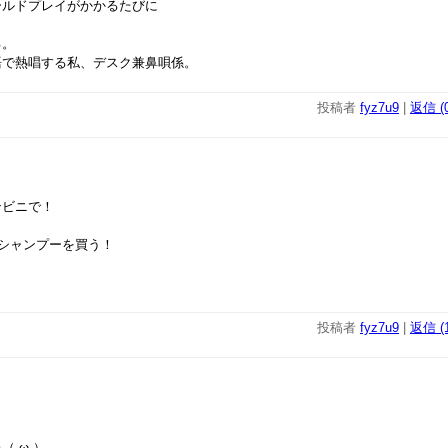
ールドプレイがかかるたびに
る。
語で熱唱する私、デスク兼鼻唄係。
投稿者
fyz7u9
|
返信 (0
ンビニで！
てシャンプーを買う！
。
投稿者
fyz7u9
|
返信 (1
-ω-）