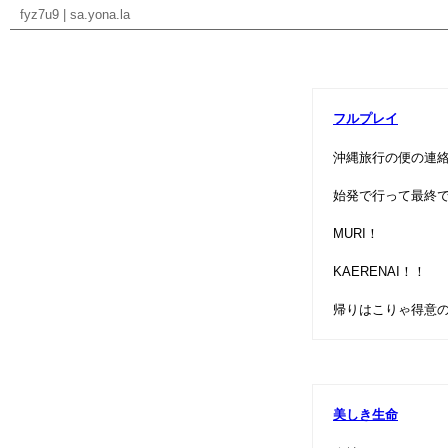
fyz7u9
|
sa.yona.la
フルプレイ
沖縄旅行の便の連
始発で行って最終
MURI！
KAERENAI！！
帰りはこりゃ得意
美しき生命