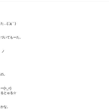
…(;´д｀)
えづいてもーた。
）ノ
たの。
(>_<)
ゅるとゅる☆
うかな。