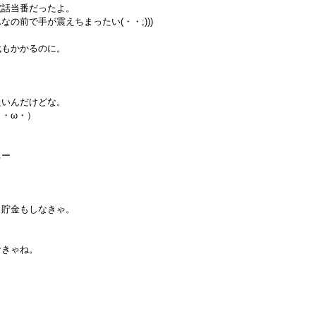
電話当番だったよ。
の前で手が震えちまったい(・・;)))
代もかかるのに。
たいんだけどな。
・ω・）
ぃー
し貯金もしなきゃ。
なきゃね。