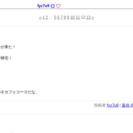
fyz7u9
«
1
2
…
5
6
7
8
9
10
11
12
13
»
絡が来た！
で帰宅！
のネカフェコースだな。
投稿者
fyz7u9
|
返信 (0