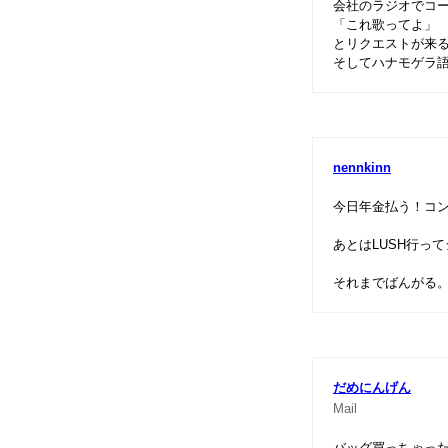
会社のラジオでコ
「これ歌ってよ」
とリクエストが来
そしてハナモゲラ
nennkinn
今日年金払う！コ
あとはLUSH行っ
それまでばんがる
だめにんげん
Mail
バッグ買っちゃった（