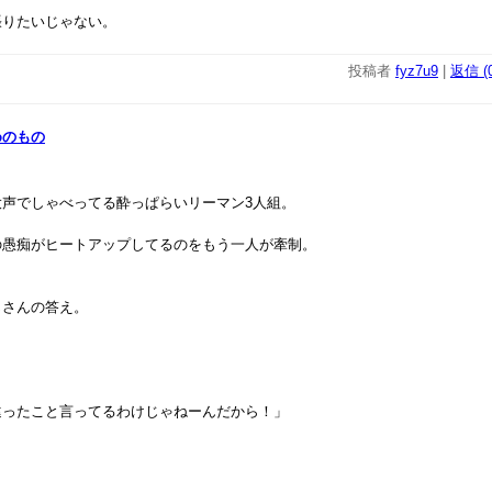
張りたいじゃない。
投稿者
fyz7u9
|
返信 (0
めのもの
大声でしゃべってる酔っぱらいリーマン3人組。
の愚痴がヒートアップしてるのをもう一人が牽制。
じさんの答え。
違ったこと言ってるわけじゃねーんだから！」