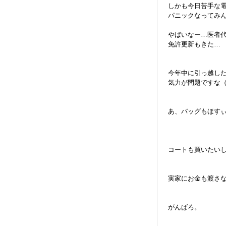
しかも今日苦手な
パニックなってみんな
やばいなー…医者
免許更新もきた…
今年中に引っ越し
気力が問題ですな（
あ、バッグもほす
コートも買いたい
実家にお金も渡さ
がんばろ。