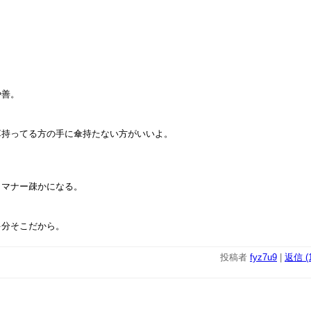
や善。
革持ってる方の手に傘持たない方がいいよ。
とマナー疎かになる。
多分そこだから。
投稿者
fyz7u9
|
返信 (1