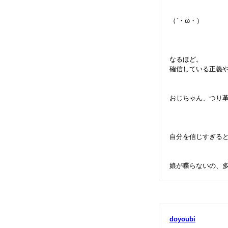
（`・ω・）
なるほど。
確信している正義
おじちゃん、つり
自分を信じすぎる
娘が喋らないの、
doyoubi