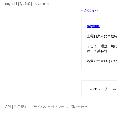
doyoubi
|
fyz7u9
|
sa.yona.la
«
かぼちゃ
doyoubi
土曜日久々に高校
そして日曜は川崎
戻って美容院。
洗濯いつすればいい
このエントリーへ
API
|
利用規約
|
プライバシーポリシー
|
お問い合わせ