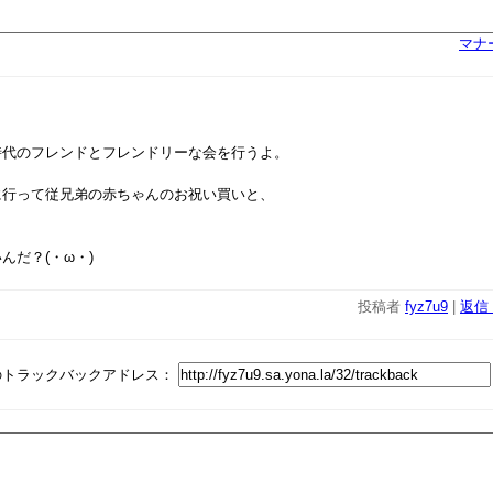
マナ
時代のフレンドとフレンドリーな会を行うよ。
に行って従兄弟の赤ちゃんのお祝い買いと、
んだ？(・ω・)
投稿者
fyz7u9
|
返信 (
のトラックバックアドレス：