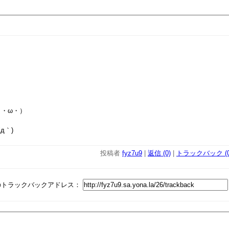
・ω・）
д｀)
投稿者
fyz7u9
|
返信 (0)
|
トラックバック (0
のトラックバックアドレス：