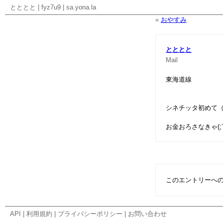
とととと
|
fyz7u9
|
sa.yona.la
«
おやすみ
とととと
Mail
東海道線
シネチッタ初めて（
お金おろさなきゃ(;´
このエントリーへ
API
|
利用規約
|
プライバシーポリシー
|
お問い合わせ