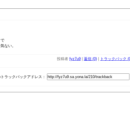
けで
味気ない。
投稿者
fyz7u9
|
返信 (0)
|
トラックバック (0
のトラックバックアドレス：