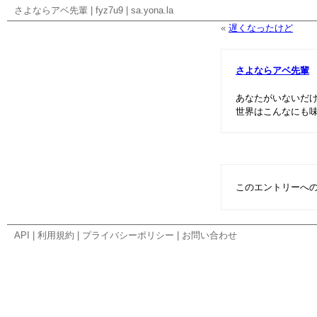
さよならアベ先輩
|
fyz7u9
|
sa.yona.la
«
遅くなったけど
さよならアベ先輩
あなたがいないだ
世界はこんなにも
このエントリーへ
API
|
利用規約
|
プライバシーポリシー
|
お問い合わせ