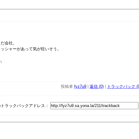
まだ会社。
レッシャーがあって気が狂いそう。
い。
投稿者
fyz7u9
|
返信 (0)
|
トラックバック (0
のトラックバックアドレス：