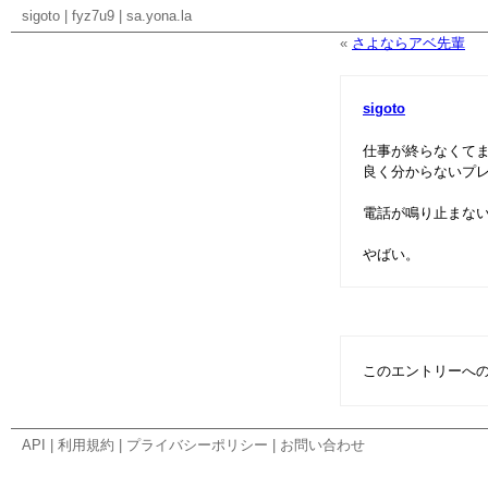
sigoto
|
fyz7u9
|
sa.yona.la
«
さよならアベ先輩
sigoto
仕事が終らなくて
良く分からないプ
電話が鳴り止まな
やばい。
このエントリーへ
API
|
利用規約
|
プライバシーポリシー
|
お問い合わせ