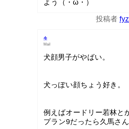
よう（・ω・）
投稿者
fy
今
Mail
犬顔男子がやばい。
犬っぽい顔ちょう好き。
例えばオードリー若林と
プラン9だったら久馬さ