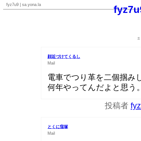
fyz7u9
|
sa.yona.la
fyz7u
«
顔近づけてくるし
Mail
電車でつり革を二個掴み
何年やってんだよと思う
投稿者
fy
とくに窪塚
Mail