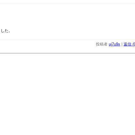
ました。
投稿者
uj7u9x
|
返信 (0