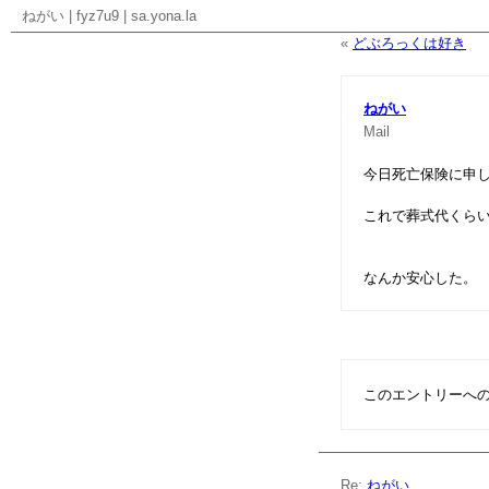
ねがい
|
fyz7u9
|
sa.yona.la
«
どぶろっくは好き
ねがい
Mail
今日死亡保険に申
これで葬式代くら
なんか安心した。
このエントリーへ
Re:
ねがい