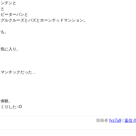
ウンテンと
ンと
とピーターパンと
ングルクルーズとバズとホーンテッドマンション。
かも。
お気に入り。
ロマンチックだった…
を体験。
くりした:-O
投稿者
fyz7u9
|
返信 (0