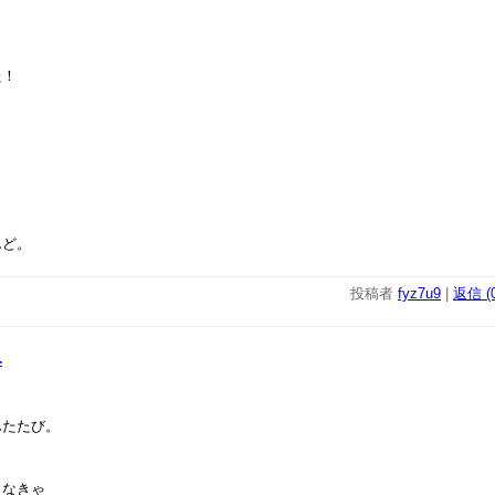
た！
。
。
んど。
投稿者
fyz7u9
|
返信 (0
み
ふたたび。
らなきゃ