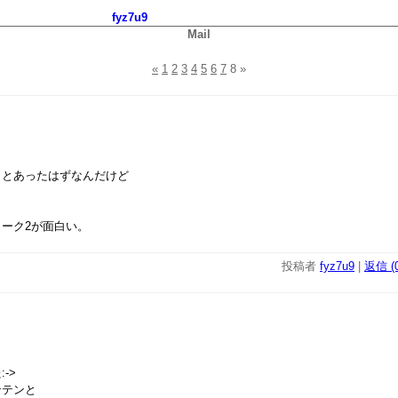
fyz7u9
Mail
«
1
2
3
4
5
6
7
8
»
ことあったはずなんだけど
。
ーク2が面白い。
投稿者
fyz7u9
|
返信 (0
->
ンテンと