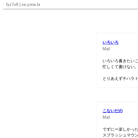
fyz7u9
|
sa.yona.la
いろいろ
Mail
いろいろ書きたい
忙しくて書けない
とりあえずチハラト
こないだの
Mail
でずにー楽しかった:
スプラッシュマウ