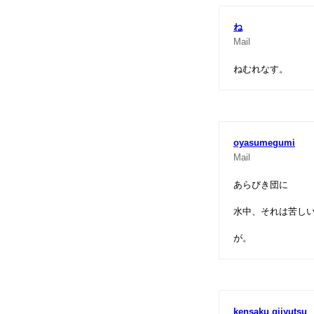
ね
Mail
ねむれなす。
oyasumegumi
Mail
あらびき団に
水中、それは苦し
が。
kensaku gijyutsu