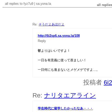
all replies to fyz7u9
|
sa.yona.la
all replie
Re:
そうだよあほだよ
http://6i2sp6.sa.yona.la/108
Reply
鬱よりはいいですよ！
一日を有意義に使って羨ましい！
一日何にも進まないとメゲメゲですよ…。
投稿者
6i
Re:
ナリタエアライン
学生時代に留学したかったなあ・・・