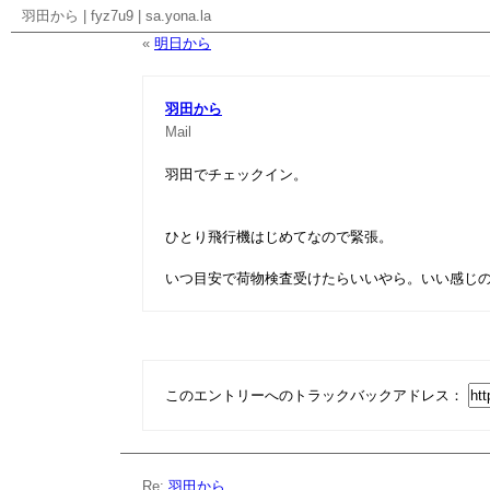
羽田から
|
fyz7u9
|
sa.yona.la
«
明日から
羽田から
Mail
羽田でチェックイン。
ひとり飛行機はじめてなので緊張。
いつ目安で荷物検査受けたらいいやら。いい感じのタ
このエントリーへのトラックバックアドレス：
Re:
羽田から