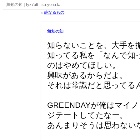
無知の知
|
fyz7u9
|
sa.yona.la
«
静なるもの
無知の知
知らないことを、大手を
知ってる私を「なんで知
のはやめてほしい。
興味があるからだよ。
それは常識だと思ってる
GREENDAYが俺はマ
ジテートしてたなー。
あんまりそうは思わない