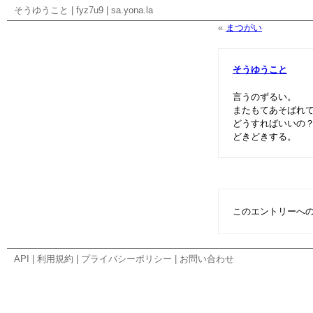
そうゆうこと
|
fyz7u9
|
sa.yona.la
«
まつがい
そうゆうこと
言うのずるい。
またもてあそばれ
どうすればいいの
どきどきする。
このエントリーへ
API
|
利用規約
|
プライバシーポリシー
|
お問い合わせ