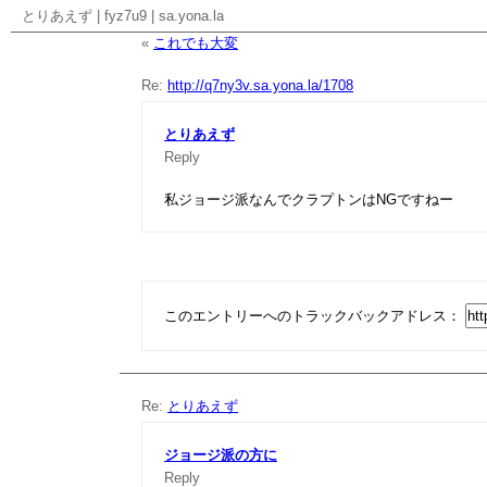
とりあえず
|
fyz7u9
|
sa.yona.la
«
これでも大変
Re:
http://q7ny3v.sa.yona.la/1708
とりあえず
Reply
私ジョージ派なんでクラプトンはNGですねー
このエントリーへのトラックバックアドレス：
Re:
とりあえず
ジョージ派の方に
Reply