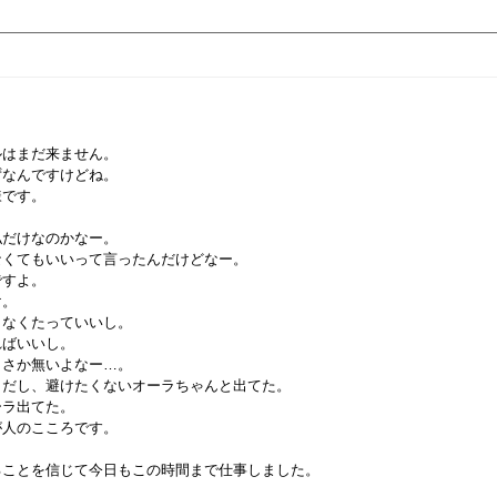
ルはまだ来ません。
ずなんですけどね。
様です。
。
私だけなのかなー。
なくてもいいって言ったんだけどなー。
ですよ。
け。
しなくたっていいし。
ればいいし。
まさか無いよなー…。
とだし、避けたくないオーラちゃんと出てた。
ーラ出てた。
が人のこころです。
ることを信じて今日もこの時間まで仕事しました。