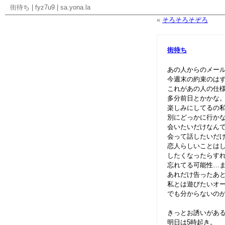
街待ち
|
fyz7u9
|
sa.yona.la
«
そろそろそぞろ
街待ち
あの人からのメー
今週末の約束のは
これがあの人の仕
多分前日とかかな
楽しみにしてるの
別にどっかに行か
会いたいだけなん
会って話したいだ
恋人らしいことは
したくなったらす
忘れてる可能性…
あれだけ告ったあ
私とは遊びたいオ
でも分からないの
きっとお誘いがあ
明日は5時起き。