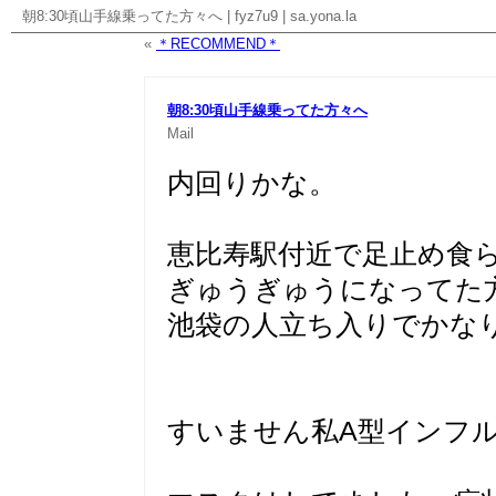
朝8:30頃山手線乗ってた方々へ
|
fyz7u9
|
sa.yona.la
«
＊RECOMMEND＊
朝8:30頃山手線乗ってた方々へ
Mail
内回りかな。
恵比寿駅付近で足止め食
ぎゅうぎゅうになってた
池袋の人立ち入りでかな
すいません私A型インフ