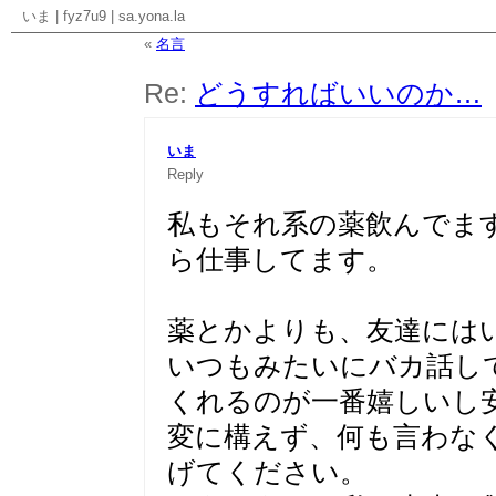
いま
|
fyz7u9
|
sa.yona.la
«
名言
Re:
どうすればいいのか…
いま
Reply
私もそれ系の薬飲んでま
ら仕事してます。
薬とかよりも、友達には
いつもみたいにバカ話し
くれるのが一番嬉しいし
変に構えず、何も言わな
げてください。