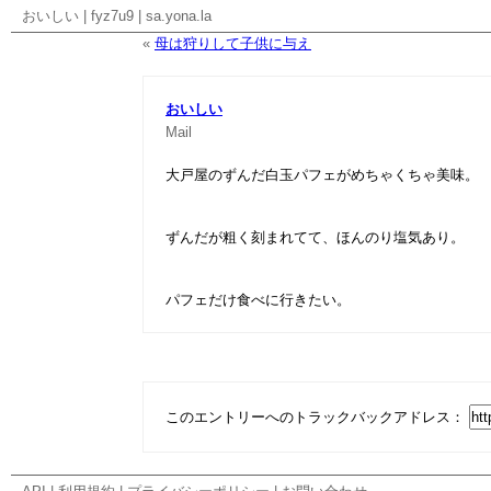
おいしい
|
fyz7u9
|
sa.yona.la
«
母は狩りして子供に与え
おいしい
Mail
大戸屋のずんだ白玉パフェがめちゃくちゃ美味。
ずんだが粗く刻まれてて、ほんのり塩気あり。
パフェだけ食べに行きたい。
このエントリーへのトラックバックアドレス：