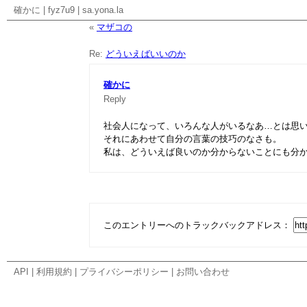
確かに
|
fyz7u9
|
sa.yona.la
«
マザコの
Re:
どういえばいいのか
確かに
Reply
社会人になって、いろんな人がいるなあ…とは思
それにあわせて自分の言葉の技巧のなさも。
私は、どういえば良いのか分からないことにも分
このエントリーへのトラックバックアドレス：
API
|
利用規約
|
プライバシーポリシー
|
お問い合わせ