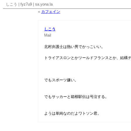
しこう
|
fyz7u9
|
sa.yona.la
«
カフェイン
しこう
Mail
北村弁護士は熱い男でかっこいい。
トライアスロンとかツールドフランスとか、結構
でもスポーツ嫌い。
でもサッカーと箱根駅伝は号泣する。
ようは単純なのだよワトソン君。