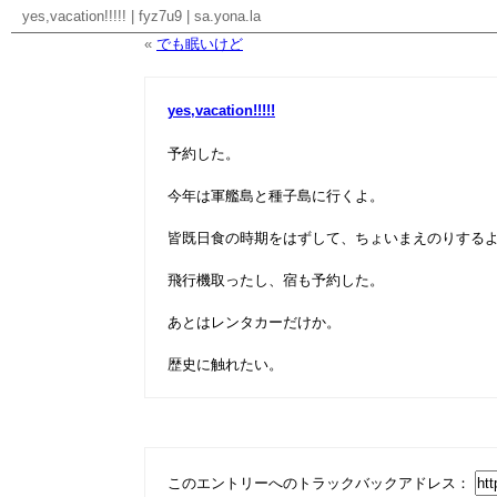
yes,vacation!!!!!
|
fyz7u9
|
sa.yona.la
«
でも眠いけど
yes,vacation!!!!!
予約した。
今年は軍艦島と種子島に行くよ。
皆既日食の時期をはずして、ちょいまえのりする
飛行機取ったし、宿も予約した。
あとはレンタカーだけか。
歴史に触れたい。
このエントリーへのトラックバックアドレス：