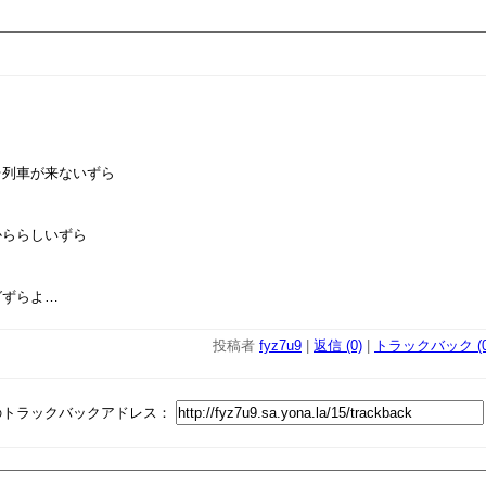
台列車が来ないずら
かららしいずら
グずらよ…
投稿者
fyz7u9
|
返信 (0)
|
トラックバック (0
のトラックバックアドレス：