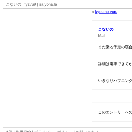
こないの
|
fyz7u9
|
sa.yona.la
«
kyou no yoru
こないの
Mail
まだ乗る予定の寝
詳細は電車できて
いきなりハプニン
このエントリーへ