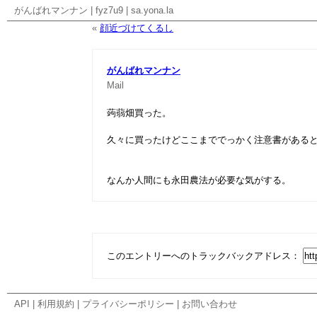
がんばれマンナン
|
fyz7u9
|
sa.yona.la
«
顔近づけてくるし
がんばれマンナン
Mail
蒟蒻畑買った。
久々に買ったけどここまででっかく注意書がある
なんか人間にも永田農法が必要な気がする。
このエントリーへのトラックバックアドレス：
API
|
利用規約
|
プライバシーポリシー
|
お問い合わせ