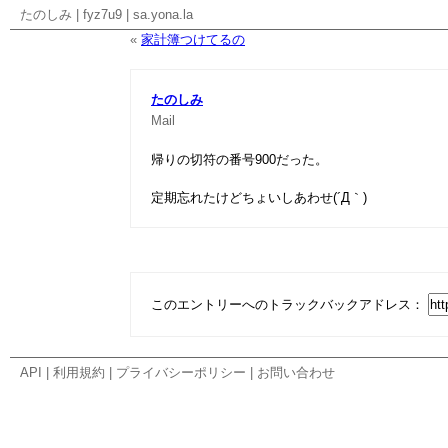
たのしみ
|
fyz7u9
|
sa.yona.la
«
家計簿つけてるの
たのしみ
Mail
帰りの切符の番号900だった。
定期忘れたけどちょいしあわせ(´Д｀)
このエントリーへのトラックバックアドレス：
API
|
利用規約
|
プライバシーポリシー
|
お問い合わせ